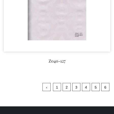
Z040-127
‹
1
2
3
4
5
6