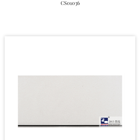
CS01036